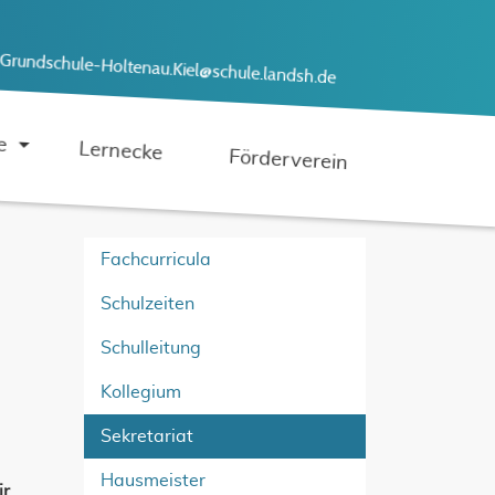
Grundschule-Holtenau.Kiel@schule.landsh.de
e
Lernecke
Förderverein
Fachcurricula
Schulzeiten
Schulleitung
Kollegium
Sekretariat
Hausmeister
ir