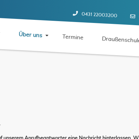
0431 22003200
t
Über uns
Termine
Draußenschul
r
f unserem Anrufbeantworter eine Nachricht hinterlassen. W